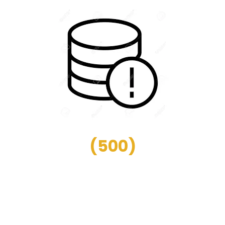
(
500
)