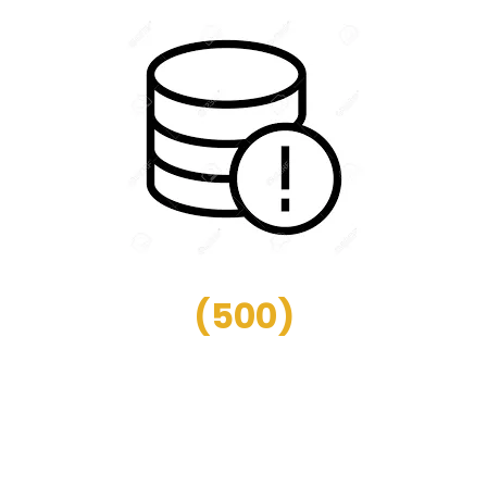
(
500
)