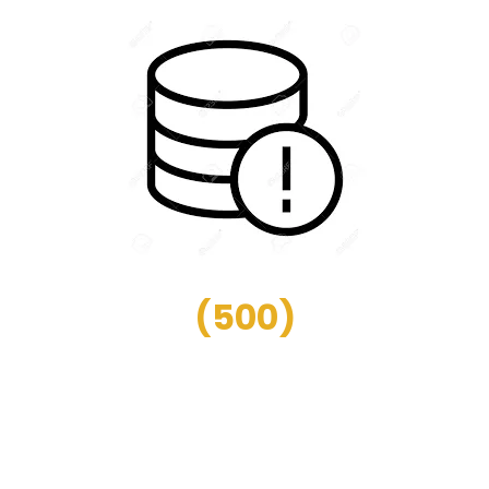
(
500
)