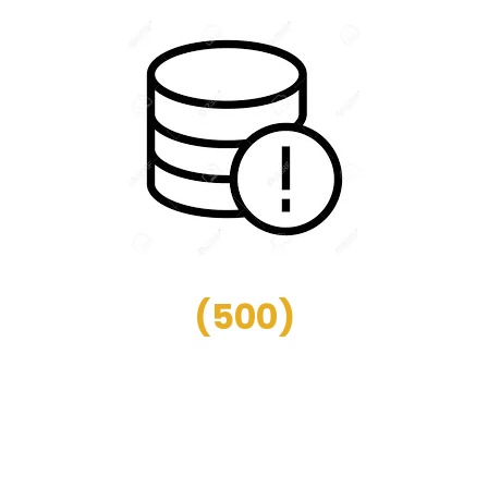
(
500
)