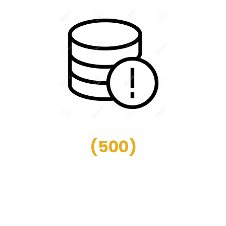
(
500
)