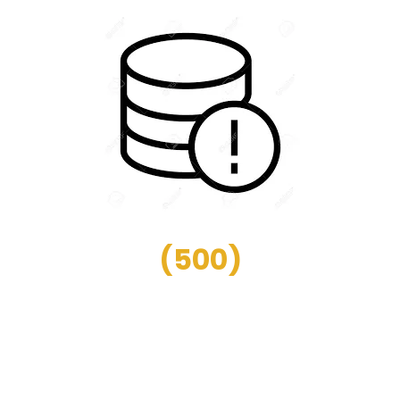
(
500
)