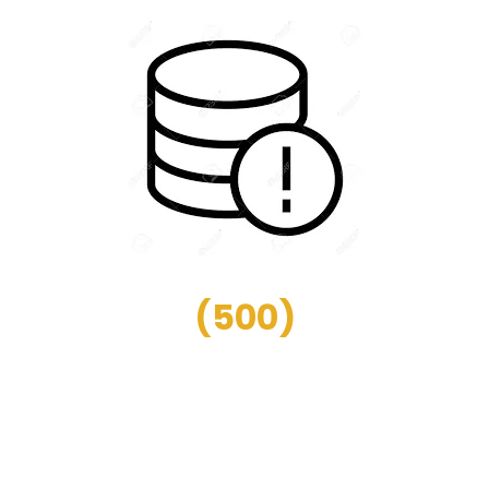
(
500
)