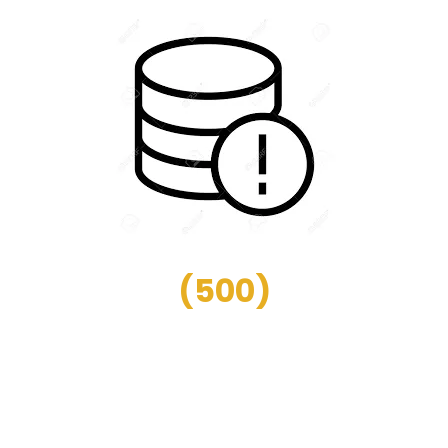
(
500
)