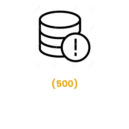
(
500
)