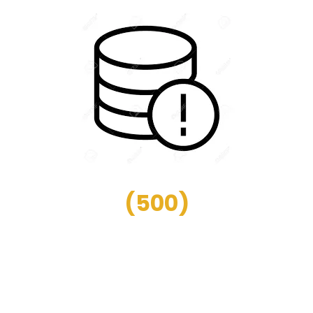
(
500
)