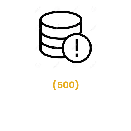
(
500
)