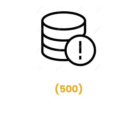
(
500
)