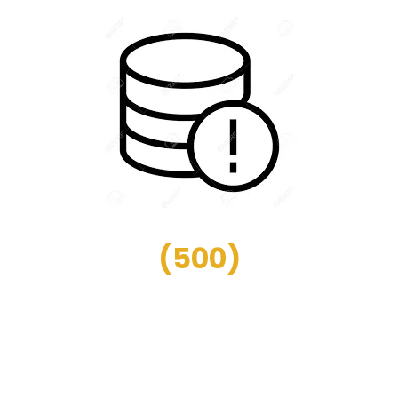
(
500
)