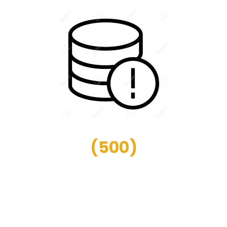
(
500
)