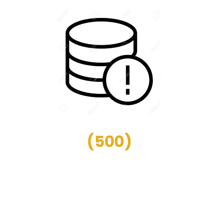
(
500
)