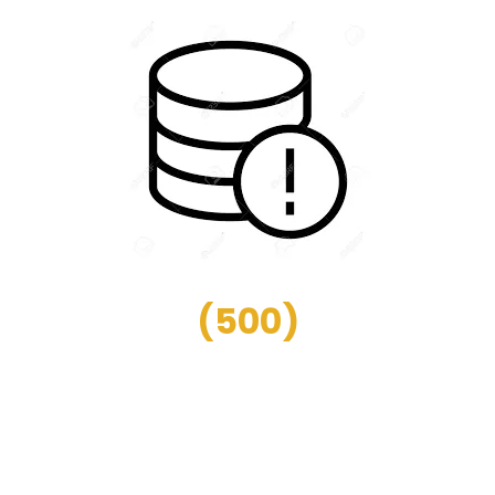
(
500
)