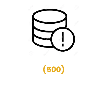
(
500
)