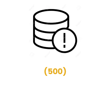
(
500
)