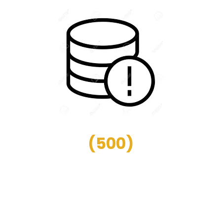
(
500
)