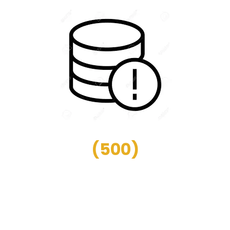
(
500
)